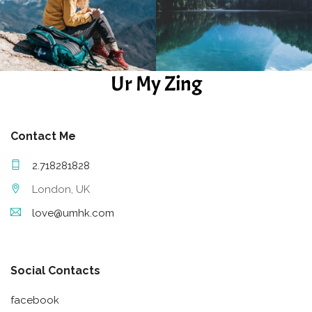
Ur My Zing
Contact Me
2.718281828
London, UK
love@umhk.com
Social Contacts
facebook